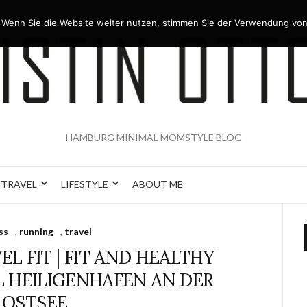
 Wenn Sie die Website weiter nutzen, stimmen Sie der Verwendung von
HAMBURG MINIMAL MOMSTYLE BLOG
TRAVEL
LIFESTYLE
ABOUT ME
ss
,
running
,
travel
L FIT | FIT AND HEALTHY
 HEILIGENHAFEN AN DER
OSTSEE