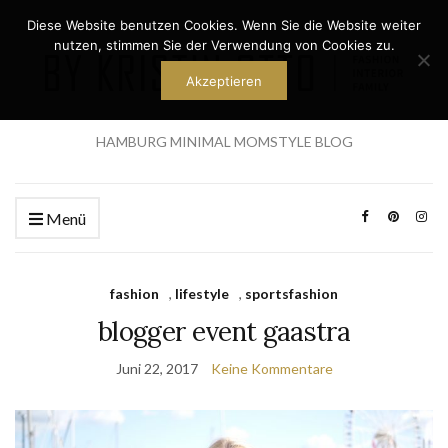
Diese Website benutzen Cookies. Wenn Sie die Website weiter
nutzen, stimmen Sie der Verwendung von Cookies zu.
Akzeptieren
HAMBURG MINIMAL MOMSTYLE BLOG
Menü
fashion
,
lifestyle
,
sportsfashion
blogger event gaastra
Juni 22, 2017
Keine Kommentare