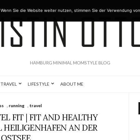
 Wenn Sie die Website weiter nutzen, stimmen Sie der Verwendung von
HAMBURG MINIMAL MOMSTYLE BLOG
TRAVEL
LIFESTYLE
ABOUT ME
ss
,
running
,
travel
L FIT | FIT AND HEALTHY
 HEILIGENHAFEN AN DER
OSTSEE