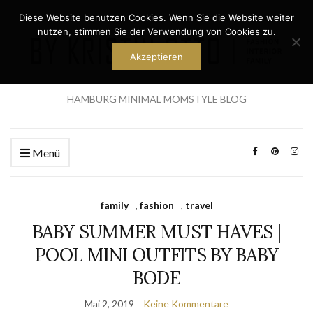
Diese Website benutzen Cookies. Wenn Sie die Website weiter
nutzen, stimmen Sie der Verwendung von Cookies zu.
Akzeptieren
HAMBURG MINIMAL MOMSTYLE BLOG
Menü
family
,
fashion
,
travel
BABY SUMMER MUST HAVES |
POOL MINI OUTFITS BY BABY
BODE
Mai 2, 2019
Keine Kommentare