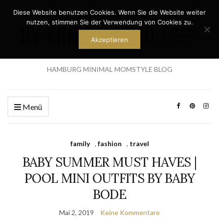
Diese Website benutzen Cookies. Wenn Sie die Website weiter
nutzen, stimmen Sie der Verwendung von Cookies zu.
Akzeptieren
HAMBURG MINIMAL MOMSTYLE BLOG
Menü
family
,
fashion
,
travel
BABY SUMMER MUST HAVES |
POOL MINI OUTFITS BY BABY
BODE
Mai 2, 2019
Keine Kommentare